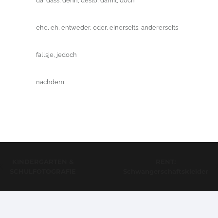
da, dass, denn, desto, damit, doch
ehe, eh, entweder, oder, einerseits, andererseits
fallsje, jedoch
nachdem
KINDERGARTEN &
RENT:
SCHULFOTOGRAFIE
Schwangerschaftskleider